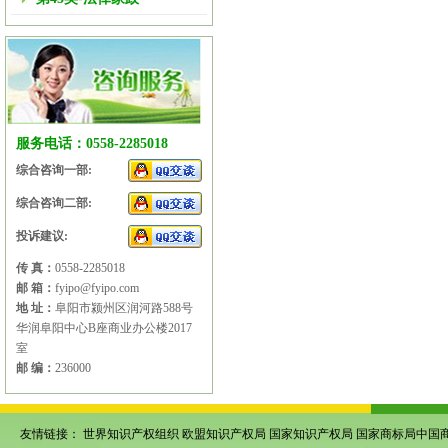
服务电话：0558-2285018
综合咨询一部:
综合咨询二部:
投诉建议:
传 真：
0558-2285018
邮 箱：
fyipo@fyipo.com
地 址：
阜阳市颍州区润河路588号
华润阜阳中心B座商业办公楼2017
室
邮 编：
236000
友情链接：
世界知识产权组织
欧盟知识产权局
国家知识产权局
国家商标局中国