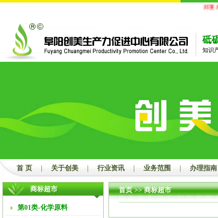
郑重承
砥
知识
首 页
|
关于创美
|
行业资讯
|
业务范围
|
办理指南
商标超市
首页
>> 商标超市
第01类-化学原料