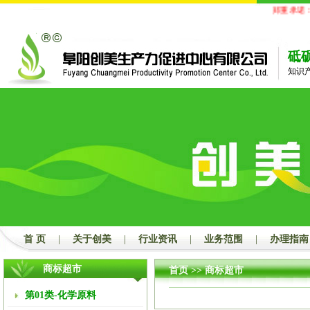
郑重承诺：
砥
知识
首 页
|
关于创美
|
行业资讯
|
业务范围
|
办理指南
商标超市
首页
>> 商标超市
第01类-化学原料