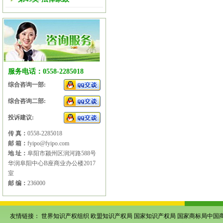
服务电话：0558-2285018
综合咨询一部:
综合咨询二部:
投诉建议:
传 真：
0558-2285018
邮 箱：
fyipo@fyipo.com
地 址：
阜阳市颍州区润河路588号
华润阜阳中心B座商业办公楼2017
室
邮 编：
236000
友情链接：
世界知识产权组织
欧盟知识产权局
国家知识产权局
国家商标局中国