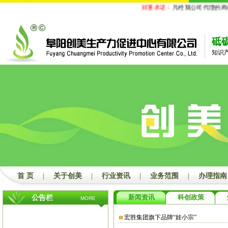
郑重承诺：
凡经我公司代理的商标
砥
知识
首 页
|
关于创美
|
行业资讯
|
业务范围
|
办理指南
新闻资讯
科创政策
公告栏
MORE
宏胜集团旗下品牌“娃小宗”