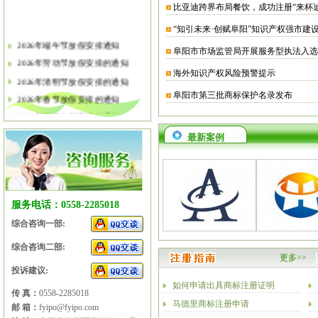
比亚迪跨界布局餐饮，成功注册“来杯
“知引未来·创赋阜阳”知识产权强市建
2026年端午节放假安排通知
阜阳市市场监管局开展服务型执法入选
2026年劳动节放假安排的通知
海外知识产权风险预警提示
2026年清明节放假安排的通知
阜阳市第三批商标保护名录发布
2026年春节放假安排的通知
2026年元旦放假安排的通知
2025年国庆节、中秋节放假安排
最新案例
2025年端午节放假安排的通知
2025年劳动节放假安排的通知
2025年清明节放假安排的通知
2025年春节放假安排的通知
服务电话：0558-2285018
综合咨询一部:
综合咨询二部:
更多>>
投诉建议:
如何申请出具商标注册证明
传 真：
0558-2285018
马德里商标注册申请
邮 箱：
fyipo@fyipo.com