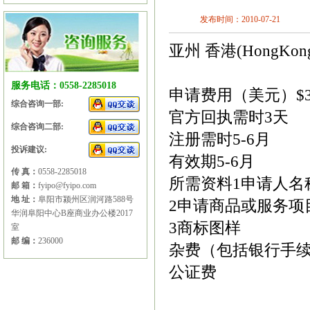
发布时间：2010-07-21
亚州 香港(HongKon
服务电话：0558-2285018
申请费用（美元）$35
综合咨询一部:
官方回执需时3天
综合咨询二部:
注册需时5-6月
投诉建议:
有效期5-6月
传 真：
0558-2285018
所需资料1申请人名
邮 箱：
fyipo@fyipo.com
地 址：
阜阳市颍州区润河路588号
2申请商品或服务项
华润阜阳中心B座商业办公楼2017
3商标图样
室
邮 编：
236000
杂费（包括银行手续费
公证费