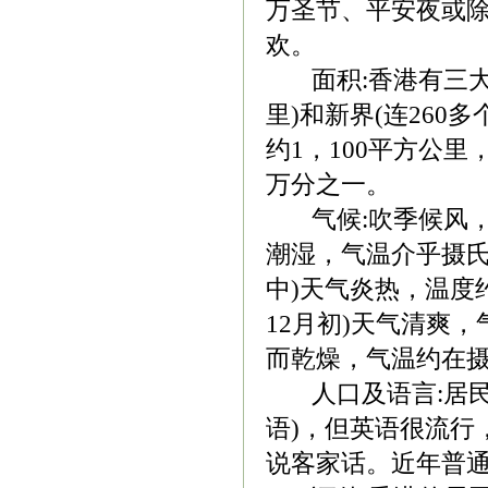
万圣节、平安夜或
欢。
面积:香港有三大部
里)和新界(连260
约1，100平方公
万分之一。
气候:吹季候风，属
潮湿，气温介乎摄氏1
中)天气炎热，温度
12月初)天气清爽，
而乾燥，气温约在摄
人口及语言:居民大
语)，但英语很流行
说客家话。近年普