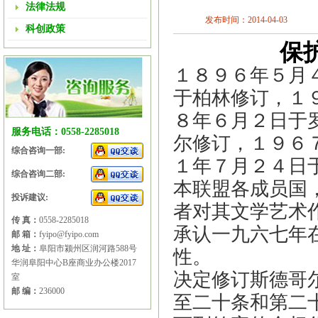
法律法规
发布时间：2014-04-03
科创政策
保
１８９６年５月
于柏林修订，１
８年６月２日于
服务电话：0558-2285018
尔修订，１９６
综合咨询一部:
１年７月２４日
综合咨询二部:
本联盟各成员国
投诉建议:
者对其文学艺术
传 真：
0558-2285018
承认一九六七年
邮 箱：
fyipo@fyipo.com
地 址：
阜阳市颍州区润河路588号
性。
华润阜阳中心B座商业办公楼2017
决定修订斯德哥
室
邮 编：
236000
至二十条和第二