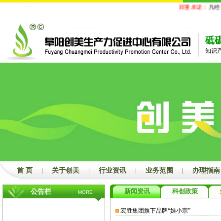
郑重承诺：
凡经我
砥
知识
首 页
|
关于创美
|
行业资讯
|
业务范围
|
办理指南
新闻资讯
科创政策
公告栏
MORE
宏胜集团旗下品牌“娃小宗”