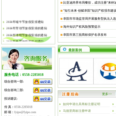
比亚迪跨界布局餐饮，成功注册“来杯
“知引未来·创赋阜阳”知识产权强市建
阜阳市市场监管局开展服务型执法入选
2026年端午节放假安排通知
海外知识产权风险预警提示
2026年劳动节放假安排的通知
2026年清明节放假安排的通知
阜阳市第三批商标保护名录发布
2026年春节放假安排的通知
2026年元旦放假安排的通知
最新案例
2025年国庆节、中秋节放假安排
2025年端午节放假安排的通知
2025年劳动节放假安排的通知
2025年清明节放假安排的通知
服务电话：0558-2285018
2025年春节放假安排的通知
综合咨询一部:
综合咨询二部:
更多>>
投诉建议:
如何申请出具商标注册证明
传 真：
0558-2285018
马德里商标注册申请
邮 箱：
fyipo@fyipo.com